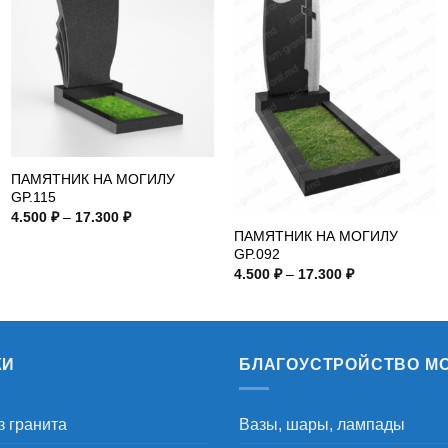
ПАМЯТНИК НА МОГИЛУ
GP.115
Диапазон
4.500
₽
–
17.300
₽
цен:
ПАМЯТНИК НА МОГИЛУ
4.500 ₽
GP.092
–
17.300 ₽
Диапазон
4.500
₽
–
17.300
₽
цен:
4.500 ₽
–
17.300 ₽
КИ
БЛАГОУСТРОЙСТВО М
з гранита
Вазы, шары, лампады