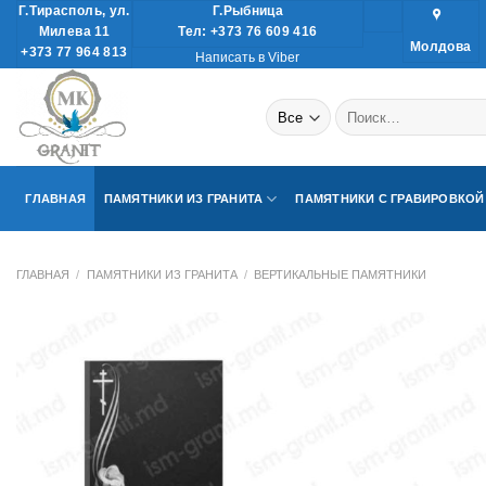
Skip
Г.Тирасполь, ул.
Г.Рыбница
Милева 11
Тел: +373 76 609 416
to
Молдова
+373 77 964 813
Написать в Viber
content
Искать:
ГЛАВНАЯ
ПАМЯТНИКИ ИЗ ГРАНИТА
ПАМЯТНИКИ С ГРАВИРОВКОЙ
ГЛАВНАЯ
/
ПАМЯТНИКИ ИЗ ГРАНИТА
/
ВЕРТИКАЛЬНЫЕ ПАМЯТНИКИ