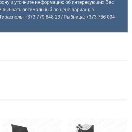
фону и уточните информацию об интересующих Вас
 выбрать оптимальный по цене вариант, в
Тирасполь: +373 779 648 13
/ Рыбница: +373 766 094