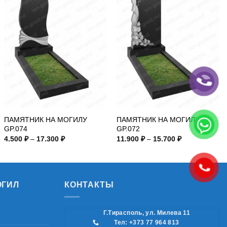
ПАМЯТНИК НА МОГИЛУ
ПАМЯТНИК НА МОГИЛУ
GP.074
GP.072
Диапазон
Диапазон
4.500
₽
–
17.300
₽
11.900
₽
–
15.700
₽
цен:
цен:
4.500 ₽
11.900 ₽
–
–
17.300 ₽
15.700 ₽
ОГИЛ
КОНТАКТЫ
Г.Тирасполь, ул. Милева 11
Тел: +373 77 964 813