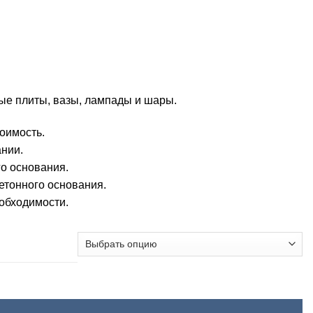
ые плиты, вазы, лампады и шары.
тоимость.
ании.
о основания.
етонного основания.
еобходимости.