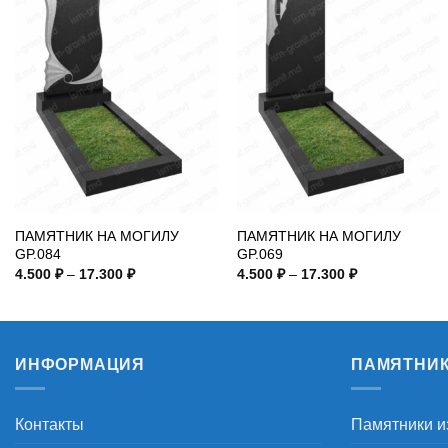
ПАМЯТНИК НА МОГИЛУ
ПАМЯТНИК НА МОГИЛУ
GP.084
GP.069
Диапазон
Диапазон
4.500
₽
–
17.300
₽
4.500
₽
–
17.300
₽
цен:
цен:
4.500 ₽
4.500 ₽
–
–
17.300 ₽
17.300 ₽
ИНФОРМАЦИЯ
ПАМЯТНИ
Контакты
Памятники и