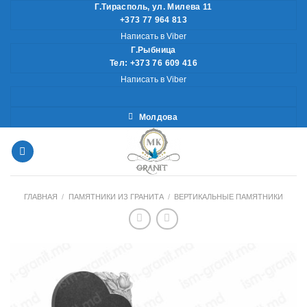
Skip
Г.Тирасполь, ул. Милева 11
+373 77 964 813
to
Написать в Viber
content
Г.Рыбница
Тел: +373 76 609 416
Написать в Viber
Молдова
ГЛАВНАЯ
/
ПАМЯТНИКИ ИЗ ГРАНИТА
/
ВЕРТИКАЛЬНЫЕ ПАМЯТНИКИ