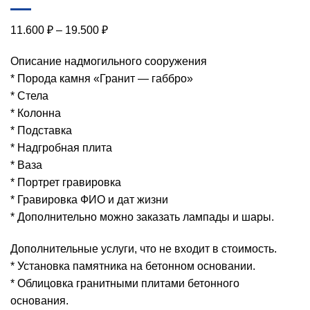
Диапазон
11.600
₽
–
19.500
₽
цен:
Описание надмогильного сооружения
11.600 ₽
* Порода камня «Гранит — габбро»
–
* Стела
19.500 ₽
* Колонна
* Подставка
* Надгробная плита
* Ваза
* Портрет гравировка
* Гравировка ФИО и дат жизни
* Дополнительно можно заказать лампады и шары.
Дополнительные услуги, что не входит в стоимость.
* Установка памятника на бетонном основании.
* Облицовка гранитными плитами бетонного
основания.