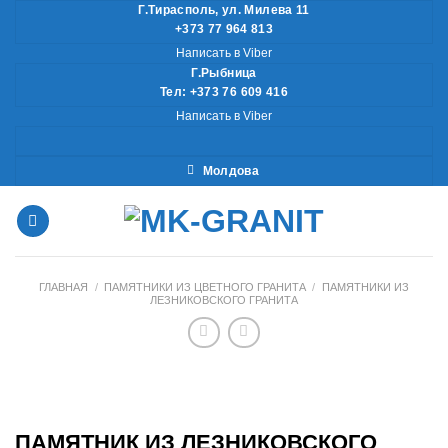
Skip
Г.Тирасполь, ул. Милева 11
+373 77 964 813
to
Написать в Viber
content
Г.Рыбница
Тел: +373 76 609 416
Написать в Viber
Молдова
ГЛАВНАЯ
/
ПАМЯТНИКИ ИЗ ЦВЕТНОГО ГРАНИТА
/
ПАМЯТНИКИ ИЗ
ЛЕЗНИКОВСКОГО ГРАНИТА
ПАМЯТНИК ИЗ ЛЕЗНИКОВСКОГО