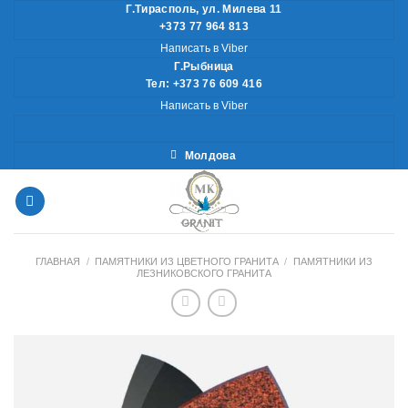
Skip
Г.Тирасполь, ул. Милева 11
+373 77 964 813
to
Написать в Viber
content
Г.Рыбница
Тел: +373 76 609 416
Написать в Viber
Молдова
ГЛАВНАЯ
/
ПАМЯТНИКИ ИЗ ЦВЕТНОГО ГРАНИТА
/
ПАМЯТНИКИ ИЗ
ЛЕЗНИКОВСКОГО ГРАНИТА