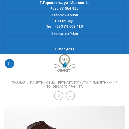
Skip
Г.Тирасполь, ул. Милева 11
+373 77 964 813
to
Написать в Viber
content
Г.Рыбница
Тел: +373 76 609 416
Написать в Viber
Молдова
ГЛАВНАЯ
/
ПАМЯТНИКИ ИЗ ЦВЕТНОГО ГРАНИТА
/
ПАМЯТНИКИ ИЗ
ТОКОВСКОГО ГРАНИТА