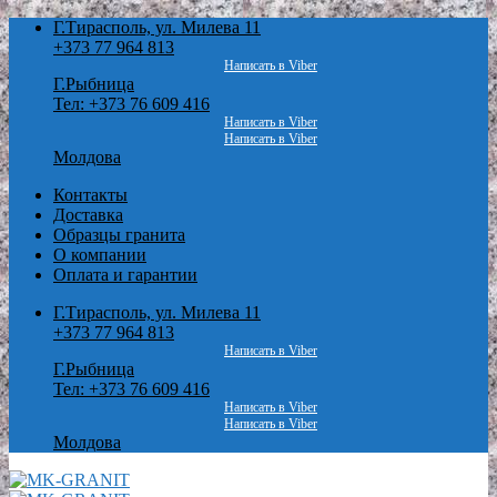
Skip
Г.Тирасполь, ул. Милева 11
to
+373 77 964 813
content
Написать в Viber
Г.Рыбница
Тел: +373 76 609 416
Написать в Viber
Написать в Viber
Молдова
Контакты
Доставка
Образцы гранита
О компании
Оплата и гарантии
Г.Тирасполь, ул. Милева 11
+373 77 964 813
Написать в Viber
Г.Рыбница
Тел: +373 76 609 416
Написать в Viber
Написать в Viber
Молдова