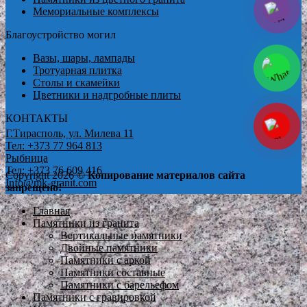
Мемориальные комплексы
Благоустройство могил
Вазы, шары, лампады
Тротуарная плитка
Столы и скамейки
Цветники и надгробные плиты
КОНТАКТЫ
Г.Тирасполь, ул. Милева 11
Тел: +373 77 964 813
Рыбница
Тел: +373 76 609 416
Copyright 2026 ©
Копирование материалов сайта
Info@mk-granit.com
запрещено!
Главная
Памятники из гранита
Вертикальные памятники
Двойные памятники
Памятники с аркой
Памятники составные
Памятники с барельефом
Памятники с гравировкой