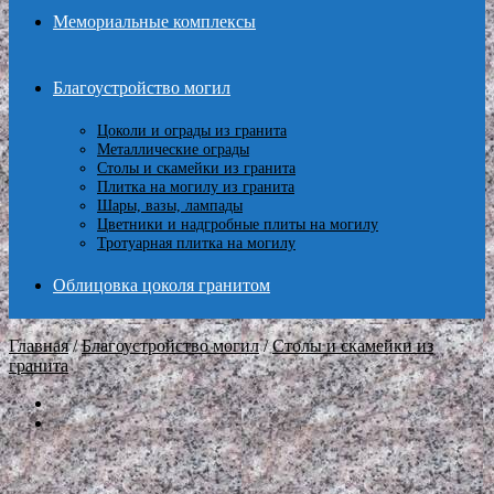
Мемориальные комплексы
Благоустройство могил
Цоколи и ограды из гранита
Металлические ограды
Столы и скамейки из гранита
Плитка на могилу из гранита
Шары, вазы, лампады
Цветники и надгробные плиты на могилу
Тротуарная плитка на могилу
Облицовка цоколя гранитом
Главная
/
Благоустройство могил
/
Столы и скамейки из
гранита