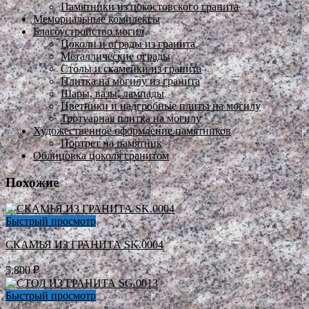
Памятники из покостовского гранита
Мемориальные комплексы
Благоустройство могил
Цоколи и ограды из гранита
Металлические ограды
Столы и скамейки из гранита
Плитка на могилу из гранита
Шары, вазы, лампады
Цветники и надгробные плиты на могилу
Тротуарная плитка на могилу
Художественное оформление памятников
Портрет на памятник
Облицовка цоколя гранитом
Похожие
Быстрый просмотр
СКАМЬЯ ИЗ ГРАНИТА SK.0004
5.800
₽
Быстрый просмотр