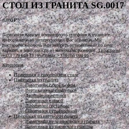
СТОЛ ИЗ ГРАНИТА SG.0017
6.800
₽
Позвоните нашему оператору по телефону и уточните
информацию об интересующих Вас образцах. Мы
постараемся помочь Вам выбрать оптимальный по цене
вариант, в зависимости от материала, размеров.
Тирасполь:
+373 779 648 13
/ Рыбница: +373 766 094 16
Категории
Памятники в европейском стиле
Памятники из гранита
Памятники с барельефом
Вертикальные памятники
Двойные памятники
Памятники с аркой
Памятники составные
Памятники с гравировкой
Памятники из цветного гранита
Памятники из лезниковского гранита
Памятники из токовского гранита