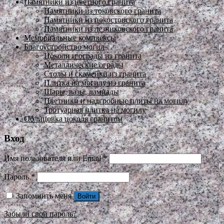
Памятники из цветного гранита
Памятники из токовского гранита
Памятники из покостовского гранита
Памятники из лезниковского гранита
Мемориальные комплексы
Благоустройство могил
Цоколи и ограды из гранита
Металлические ограды
Столы и скамейки из гранита
Плитка на могилу из гранита
Шары, вазы, лампады
Цветники и надгробные плиты на могилу
Тротуарная плитка на могилу
Облицовка цоколя гранитом
Вход
Имя пользователя или Email
*
Пароль
*
Запомнить меня
Войти
Забыли свой пароль?