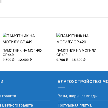
ПАМЯТНИК НА МОГИЛУ
ПАМЯТНИК НА МОГИЛУ
GP.449
GP.420
Диапазон
Диапазон
9.500
₽
–
12.400
₽
9.700
₽
–
15.800
₽
цен:
цен:
9.500 ₽
9.700 ₽
–
–
12.400 ₽
15.800 ₽
КИ
БЛАГОУСТРОЙСТВО М
з гранита
Вазы, шары, лампады
 цветного гранита
Тротуарная плитка