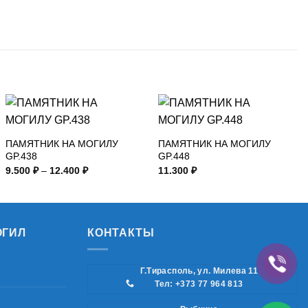
ПАМЯТНИК НА МОГИЛУ
ПАМЯТНИК НА МОГИЛУ
GP.438
GP.448
Диапазон
9.500
₽
–
12.400
₽
11.300
₽
цен:
9.500 ₽
–
12.400 ₽
ОГИЛ
КОНТАКТЫ
Г.Тирасполь, ул. Милева 11
Тел: +373 77 964 813