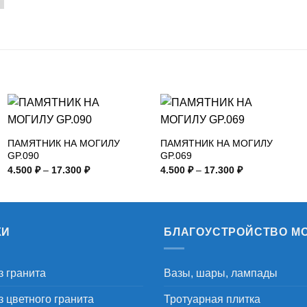
ПАМЯТНИК НА МОГИЛУ
ПАМЯТНИК НА МОГИЛУ
GP.090
GP.069
Диапазон
Диапазон
4.500
₽
–
17.300
₽
4.500
₽
–
17.300
₽
цен:
цен:
4.500 ₽
4.500 ₽
–
–
17.300 ₽
17.300 ₽
КИ
БЛАГОУСТРОЙСТВО М
з гранита
Вазы, шары, лампады
 цветного гранита
Тротуарная плитка