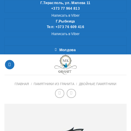
Skip
Г.Тирасполь, ул. Милева 11
+373 77 964 813
to
Написать в Viber
content
Г.Рыбница
Тел: +373 76 609 416
Написать в Viber
Молдова
ГЛАВНАЯ
/
ПАМЯТНИКИ ИЗ ГРАНИТА
/
ДВОЙНЫЕ ПАМЯТНИКИ