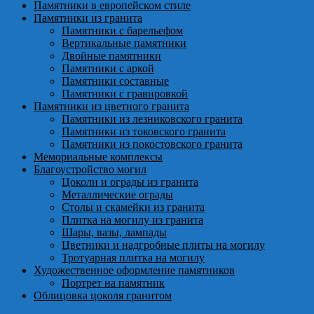
Памятники в европейском стиле
Памятники из гранита
Памятники с барельефом
Вертикальные памятники
Двойные памятники
Памятники с аркой
Памятники составные
Памятники с гравировкой
Памятники из цветного гранита
Памятники из лезниковского гранита
Памятники из токовского гранита
Памятники из покостовского гранита
Мемориальные комплексы
Благоустройство могил
Цоколи и ограды из гранита
Металлические ограды
Столы и скамейки из гранита
Плитка на могилу из гранита
Шары, вазы, лампады
Цветники и надгробные плиты на могилу
Тротуарная плитка на могилу
Художественное оформление памятников
Портрет на памятник
Облицовка цоколя гранитом