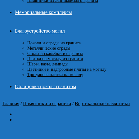
Памятники из лезниковского гранита
Мемориальные комплексы
Благоустройство могил
Цоколи и ограды из гранита
Металлические ограды
Столы и скамейки из гранита
Плитка на могилу из гранита
Шары, вазы, лампады
Цветники и надгробные плиты на могилу
Тротуарная плитка на могилу
Облицовка цоколя гранитом
Главная
/
Памятники из гранита
/
Вертикальные памятники