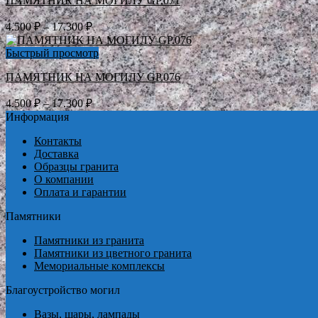
ПАМЯТНИК НА МОГИЛУ GP.071
17.300 ₽
Диапазон
4.500
₽
–
17.300
₽
цен:
4.500 ₽
Быстрый просмотр
–
ПАМЯТНИК НА МОГИЛУ GP.076
17.300 ₽
Диапазон
4.500
₽
–
17.300
₽
цен:
Информация
4.500 ₽
Контакты
–
Доставка
17.300 ₽
Образцы гранита
О компании
Оплата и гарантии
Памятники
Памятники из гранита
Памятники из цветного гранита
Мемориальные комплексы
Благоустройство могил
Вазы, шары, лампады