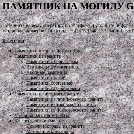
ПАМЯТНИК НА МОГИЛУ GP
Позвоните нашему оператору по телефону и уточните информа
материала, размеров.
Тирасполь: +373 779 648 13
/ Рыбница: +3
Категории
Памятники в европейском стиле
Памятники из гранита
Памятники с барельефом
Вертикальные памятники
Двойные памятники
Памятники с аркой
Памятники составные
Памятники с гравировкой
Памятники из цветного гранита
Памятники из лезниковского гранита
Памятники из токовского гранита
Памятники из покостовского гранита
Мемориальные комплексы
Благоустройство могил
Цоколи и ограды из гранита
Металлические ограды