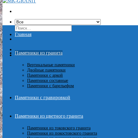
Искать:
Главная
Памятники из гранита
Вертикальные памятники
Двойные памятники
Памятники с аркой
Памятники составные
Памятники с барельефом
Памятники с гравировкой
Памятники из цветного гранита
Памятники из токовского гранита
Памятники из покостовского гранита