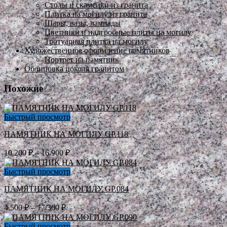
Столы и скамейки из гранита
Плитка на могилу из гранита
Шары, вазы, лампады
Цветники и надгробные плиты на могилу
Тротуарная плитка на могилу
Художественное оформление памятников
Портрет на памятник
Облицовка цоколя гранитом
Похожие
Быстрый просмотр
ПАМЯТНИК НА МОГИЛУ GP.118
Диапазон
10.200
₽
–
16.900
₽
цен:
10.200 ₽
Быстрый просмотр
–
ПАМЯТНИК НА МОГИЛУ GP.084
16.900 ₽
Диапазон
4.500
₽
–
17.300
₽
цен:
4.500 ₽
Быстрый просмотр