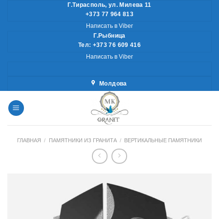
Skip
Г.Тирасполь, ул. Милева 11
+373 77 964 813
to
Написать в Viber
content
Г.Рыбница
Тел: +373 76 609 416
Написать в Viber
Молдова
ГЛАВНАЯ
/
ПАМЯТНИКИ ИЗ ГРАНИТА
/
ВЕРТИКАЛЬНЫЕ ПАМЯТНИКИ