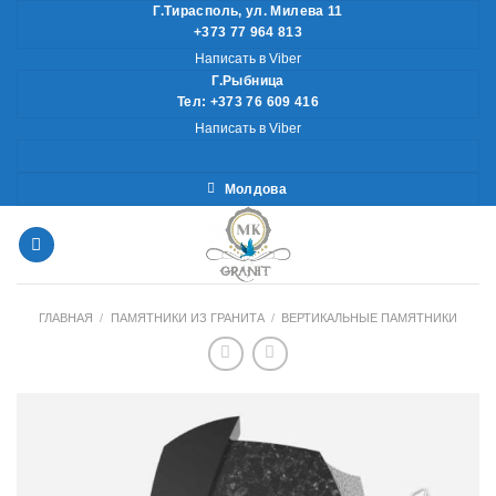
Skip
Г.Тирасполь, ул. Милева 11
+373 77 964 813
to
Написать в Viber
content
Г.Рыбница
Тел: +373 76 609 416
Написать в Viber
Молдова
ГЛАВНАЯ
/
ПАМЯТНИКИ ИЗ ГРАНИТА
/
ВЕРТИКАЛЬНЫЕ ПАМЯТНИКИ