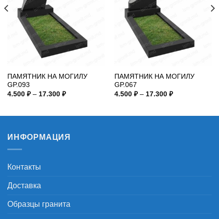
ПАМЯТНИК НА МОГИЛУ
ПАМЯТНИК НА МОГИЛУ
GP.093
GP.067
Диапазон
Диапазон
4.500
₽
–
17.300
₽
4.500
₽
–
17.300
₽
цен:
цен:
4.500 ₽
4.500 ₽
–
–
17.300 ₽
17.300 ₽
ИНФОРМАЦИЯ
Контакты
Доставка
Образцы гранита