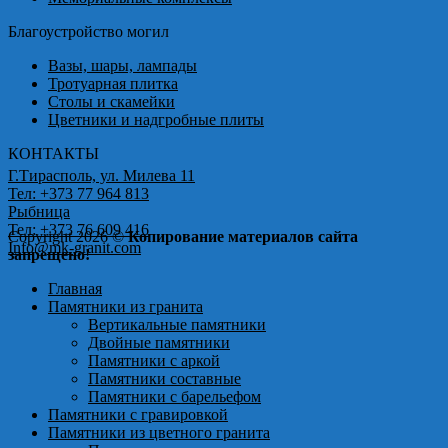
Благоустройство могил
Вазы, шары, лампады
Тротуарная плитка
Столы и скамейки
Цветники и надгробные плиты
КОНТАКТЫ
Г.Тирасполь, ул. Милева 11
Тел: +373 77 964 813
Рыбница
Тел: +373 76 609 416
Copyright 2026 ©
Копирование материалов сайта
Info@mk-granit.com
запрещено!
Главная
Памятники из гранита
Вертикальные памятники
Двойные памятники
Памятники с аркой
Памятники составные
Памятники с барельефом
Памятники с гравировкой
Памятники из цветного гранита