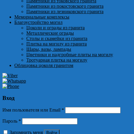
Памятники из токовского гранита
Памятники из покостовского гранита
Памятники из лезниковского гранита
Мемориальные комплексы
Благоустройство могил
Цоколи и ограды из гранита
Металлические ограды
Столы и скамейки из гранита
Плитка на могилу из гранита
Шары, вазы, лампады
Цветники и надгробные плиты на могилу
Тротуарная плитка на могилу
Облицовка цоколя гранитом
Вход
Имя пользователя или Email
*
Пароль
*
Запомнить меня
Войти