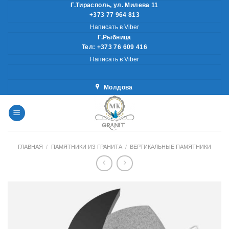
Skip
Г.Тирасполь, ул. Милева 11
+373 77 964 813
to
Написать в Viber
content
Г.Рыбница
Тел: +373 76 609 416
Написать в Viber
Молдова
ГЛАВНАЯ
/
ПАМЯТНИКИ ИЗ ГРАНИТА
/
ВЕРТИКАЛЬНЫЕ ПАМЯТНИКИ