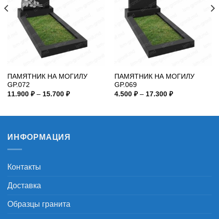
ПАМЯТНИК НА МОГИЛУ
ПАМЯТНИК НА МОГИЛУ
GP.072
GP.069
Диапазон
Диапазон
11.900
₽
–
15.700
₽
4.500
₽
–
17.300
₽
цен:
цен:
11.900 ₽
4.500 ₽
–
–
15.700 ₽
17.300 ₽
ИНФОРМАЦИЯ
Контакты
Доставка
Образцы гранита