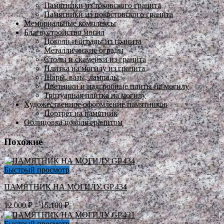
Памятники из токовского гранита
Памятники из покостовского гранита
Мемориальные комплексы
Благоустройство могил
Цоколи и ограды из гранита
Металлические ограды
Столы и скамейки из гранита
Плитка на могилу из гранита
Шары, вазы, лампады
Цветники и надгробные плиты на могилу
Тротуарная плитка на могилу
Художественное оформление памятников
Портрет на памятник
Облицовка цоколя гранитом
Похожие
Быстрый просмотр
ПАМЯТНИК НА МОГИЛУ GP.434
Диапазон
12.000
₽
–
15.100
₽
цен:
12.000 ₽
Быстрый просмотр