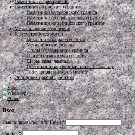
Памятники с гравировкой
Памятники из цветного гранита
Памятники из токовского гранита
Памятники из покостовского гранита
Памятники из лезниковского гранита
Мемориальные комплексы
Благоустройство могил
Цоколи и ограды из гранита
Металлические ограды
Столы и скамейки из гранита
Плитка на могилу из гранита
Шары, вазы, лампады
Цветники и надгробные плиты на могилу
Тротуарная плитка на могилу
Облицовка цоколя гранитом
Вход
Имя пользователя или Email
*
Пароль
*