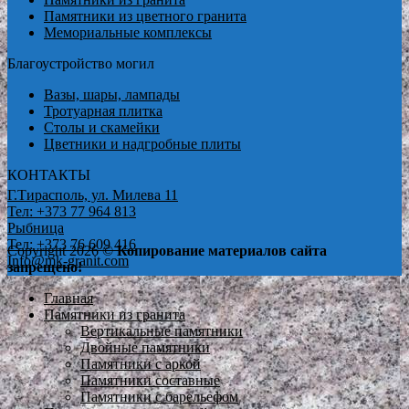
Памятники из цветного гранита
Мемориальные комплексы
Благоустройство могил
Вазы, шары, лампады
Тротуарная плитка
Столы и скамейки
Цветники и надгробные плиты
КОНТАКТЫ
Г.Тирасполь, ул. Милева 11
Тел: +373 77 964 813
Рыбница
Тел: +373 76 609 416
Copyright 2026 ©
Копирование материалов сайта
Info@mk-granit.com
запрещено!
Главная
Памятники из гранита
Вертикальные памятники
Двойные памятники
Памятники с аркой
Памятники составные
Памятники с барельефом