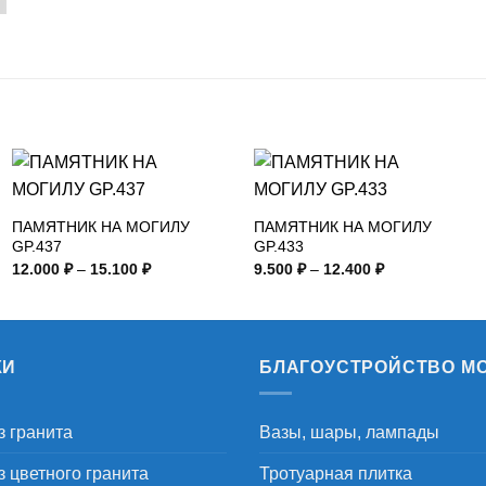
ПАМЯТНИК НА МОГИЛУ
ПАМЯТНИК НА МОГИЛУ
GP.437
GP.433
Диапазон
Диапазон
12.000
₽
–
15.100
₽
9.500
₽
–
12.400
₽
цен:
цен:
12.000 ₽
9.500 ₽
–
–
15.100 ₽
12.400 ₽
КИ
БЛАГОУСТРОЙСТВО М
з гранита
Вазы, шары, лампады
 цветного гранита
Тротуарная плитка