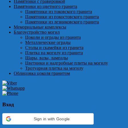
Памятники с гравировкой
Памятники из цветного гранита
Памятники из токовского гранита
Памятники из покостовского гранита
Памятники из лезниковского гранита
Мемориальные комплексы
Благоустройство могил
Цоколи и ограды из гранита
Металлические ограды
Столы и скамейки из гранита
Плитка на могилу из гранита
Шары, вазы, лампады
Цветники и надгробные плиты на могилу
Тротуарная плитка на могилу
Облицовка цоколя гранитом
Вход
Sign in with Google