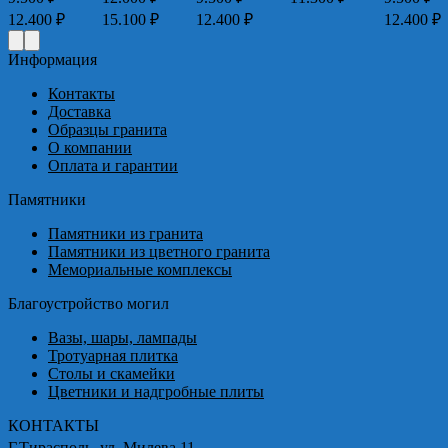
пазон
Диапазон
Диапазон
Диапазон
12.400
₽
15.100
₽
12.400
₽
12.400
₽
цен:
цен:
цен:
ц
0 ₽
9.500 ₽
12.000 ₽
9.500 ₽
9
Информация
–
–
–
Контакты
00 ₽
12.400 ₽
15.100 ₽
12.400 ₽
1
Доставка
Образцы гранита
О компании
Оплата и гарантии
Памятники
Памятники из гранита
Памятники из цветного гранита
Мемориальные комплексы
Благоустройство могил
Вазы, шары, лампады
Тротуарная плитка
Столы и скамейки
Цветники и надгробные плиты
КОНТАКТЫ
Г.Тирасполь, ул. Милева 11