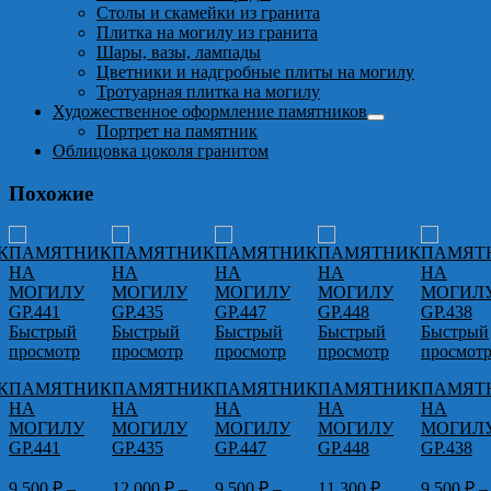
Столы и скамейки из гранита
Плитка на могилу из гранита
Шары, вазы, лампады
Цветники и надгробные плиты на могилу
Тротуарная плитка на могилу
Художественное оформление памятников
Портрет на памятник
Облицовка цоколя гранитом
Похожие
Быстрый
Быстрый
Быстрый
Быстрый
Быстрый
просмотр
просмотр
просмотр
просмотр
просмот
К
ПАМЯТНИК
ПАМЯТНИК
ПАМЯТНИК
ПАМЯТНИК
ПАМЯТ
НА
НА
НА
НА
НА
МОГИЛУ
МОГИЛУ
МОГИЛУ
МОГИЛУ
МОГИЛ
GP.441
GP.435
GP.447
GP.448
GP.438
9.500
₽
–
12.000
₽
–
9.500
₽
–
11.300
₽
9.500
₽
–