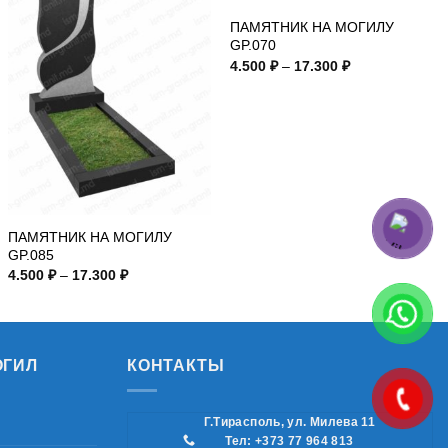
ПАМЯТНИК НА МОГИЛУ
GP.070
Диапазон
4.500
₽
–
17.300
₽
цен:
4.500 ₽
–
17.300 ₽
ПАМЯТНИК НА МОГИЛУ
GP.085
Диапазон
4.500
₽
–
17.300
₽
цен:
4.500 ₽
–
17.300 ₽
ОГИЛ
КОНТАКТЫ
Г.Тирасполь, ул. Милева 11
Тел: +373 77 964 813