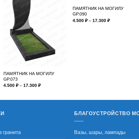
ПАМЯТНИК НА МОГИЛУ
GP.090
Диапазон
4.500
₽
–
17.300
₽
цен:
4.500 ₽
–
17.300 ₽
ПАМЯТНИК НА МОГИЛУ
GP.073
Диапазон
4.500
₽
–
17.300
₽
цен:
4.500 ₽
–
17.300 ₽
КИ
БЛАГОУСТРОЙСТВО М
з гранита
Вазы, шары, лампады