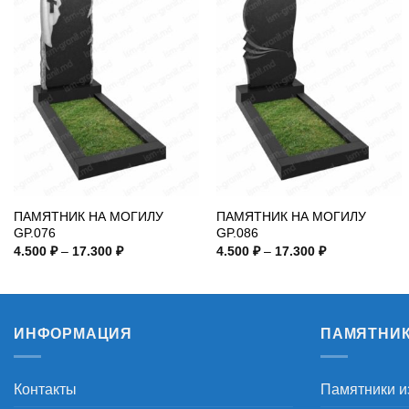
ПАМЯТНИК НА МОГИЛУ
ПАМЯТНИК НА МОГИЛУ
GP.076
GP.086
Диапазон
Диапазон
4.500
₽
–
17.300
₽
4.500
₽
–
17.300
₽
цен:
цен:
4.500 ₽
4.500 ₽
–
–
17.300 ₽
17.300 ₽
ИНФОРМАЦИЯ
ПАМЯТНИ
Контакты
Памятники и