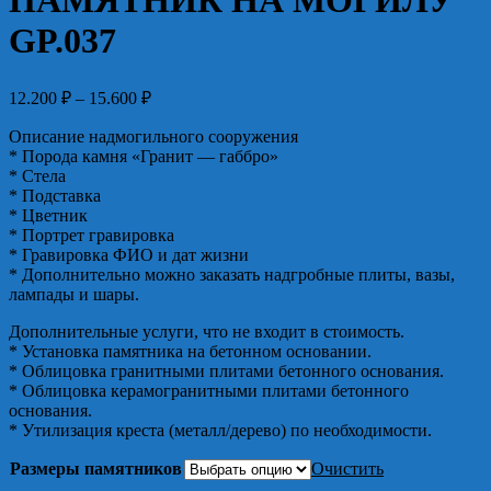
ПАМЯТНИК НА МОГИЛУ
GP.037
Диапазон
12.200
₽
–
15.600
₽
цен:
Описание надмогильного сооружения
12.200 ₽
* Порода камня «Гранит — габбро»
–
* Стела
15.600 ₽
* Подставка
* Цветник
* Портрет гравировка
* Гравировка ФИО и дат жизни
* Дополнительно можно заказать надгробные плиты, вазы,
лампады и шары.
Дополнительные услуги, что не входит в стоимость.
* Установка памятника на бетонном основании.
* Облицовка гранитными плитами бетонного основания.
* Облицовка керамогранитными плитами бетонного
основания.
* Утилизация креста (металл/дерево) по необходимости.
Размеры памятников
Очистить