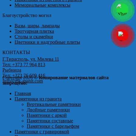
Мемориальные комплексы
Благоустройство могил
Вазы, шары, лампады
Тротуарная плитка
Столы и скамейки
Цветники и надгробные плиты
КОНТАКТЫ
Г.Тирасполь, ул. Милева 11
Тел: +373 77 964 813
Рыбница
Тел: +373 76 609 416
Copyright 2026 ©
Копирование материалов сайта
Info@mk-granit.com
запрещено!
Главная
Памятники из гранита
Вертикальные памятники
Двойные памятники
Памятники с аркой
Памятники составные
Памятники с барельефом
Памятники с гравировкой