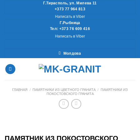
Skip
Г.Тирасполь, ул. Милева 11
+373 77 964 813
to
Написать в Viber
content
Г.Рыбница
Тел: +373 76 609 416
Написать в Viber
Молдова
ГЛАВНАЯ
/
ПАМЯТНИКИ ИЗ ЦВЕТНОГО ГРАНИТА
/
ПАМЯТНИКИ ИЗ
ПОКОСТОВСКОГО ГРАНИТА
ПАМЯТНИК ИЗ ПОКОСТОВСКОГО