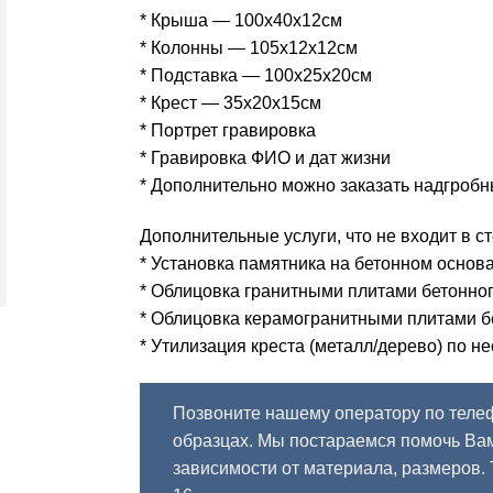
* Крыша — 100х40х12см
* Колонны — 105х12х12см
* Подставка — 100х25х20см
* Крест — 35х20х15см
* Портрет гравировка
* Гравировка ФИО и дат жизни
* Дополнительно можно заказать надгробн
Дополнительные услуги, что не входит в с
* Установка памятника на бетонном основ
* Облицовка гранитными плитами бетонног
* Облицовка керамогранитными плитами б
* Утилизация креста (металл/дерево) по н
Позвоните нашему оператору по теле
образцах. Мы постараемся помочь Вам
зависимости от материала, размеров.