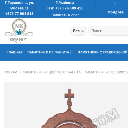
Skip
Г.Тирасполь, ул.
Г.Рыбница
Милева 11
Тел: +373 76 609 416
to
Молдова
+373 77 964 813
Написать в Viber
content
Искать:
ГЛАВНАЯ
ПАМЯТНИКИ ИЗ ГРАНИТА
ПАМЯТНИКИ С ГРАВИРОВКОЙ
ГЛАВНАЯ
/
ПАМЯТНИКИ ИЗ ЦВЕТНОГО ГРАНИТА
/
ПАМЯТНИКИ ИЗ ЛЕЗНИКОВ