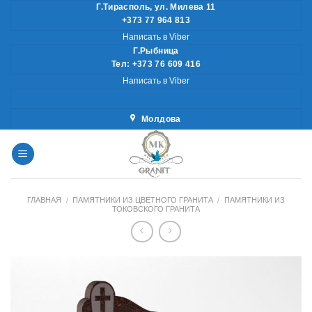
Skip
Г.Тирасполь, ул. Милева 11
+373 77 964 813
to
Написать в Viber
content
Г.Рыбница
Тел: +373 76 609 416
Написать в Viber
Молдова
ГЛАВНАЯ
/
ПАМЯТНИКИ ИЗ ЦВЕТНОГО ГРАНИТА
/
ПАМЯТНИКИ ИЗ
ТОКОВСКОГО ГРАНИТА