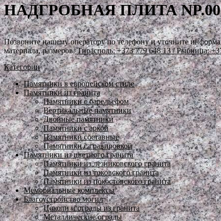
НАДГРОБНАЯ ПЛИТА NP.00
Позвоните нашему оператору по телефону и уточните информа
материала, размеров.
Тирасполь: +373 779 648 13
/ Рыбница: +3
Категории
Памятники в европейском стиле
Памятники из гранита
Памятники с барельефом
Вертикальные памятники
Двойные памятники
Памятники с аркой
Памятники составные
Памятники с гравировкой
Памятники из цветного гранита
Памятники из лезниковского гранита
Памятники из токовского гранита
Памятники из покостовского гранита
Мемориальные комплексы
Благоустройство могил
Цоколи и ограды из гранита
Металлические ограды