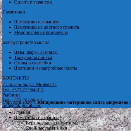
Оплата и гарантии
Памятники
Памятники из гранита
Памятники из цветного гранита
Мемориальные комплексы
Благоустройство могил
Вазы, шары, лампады
Тротуарная плитка
Столы и скамейки
Цветники и надгробные плиты
КОНТАКТЫ
Г.Тирасполь, ул. Милева 11
Тел: +373 77 964 813
Рыбница
Тел: +373 76 609 416
Copyright 2026 ©
Копирование материалов сайта запрещено!
Info@mk-granit.com
Главная
Памятники из гранита
Вертикальные памятники
Двойные памятники