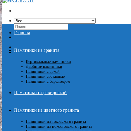
Искать:
Главная
Памятники из гранита
Вертикальные памятники
Двойные памятники
Памятники с аркой
Памятники составные
Памятники с барельефом
Памятники с гравировкой
Памятники из цветного гранита
Памятники из токовского гранита
Памятники из покостовского гранита