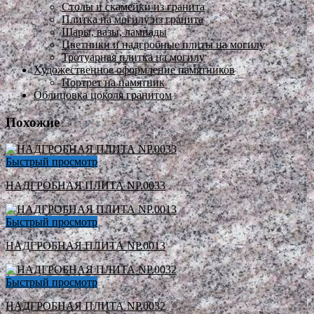
Столы и скамейки из гранита
Плитка на могилу из гранита
Шары, вазы, лампады
Цветники и надгробные плиты на могилу
Тротуарная плитка на могилу
Художественное оформление памятников
Портрет на памятник
Облицовка цоколя гранитом
Похожие
Быстрый просмотр
НАДГРОБНАЯ ПЛИТА NP.0033
Быстрый просмотр
НАДГРОБНАЯ ПЛИТА NP.0013
Быстрый просмотр
НАДГРОБНАЯ ПЛИТА NP.0032