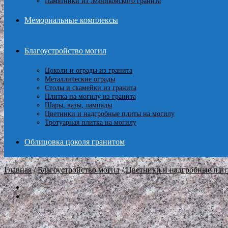
Памятники из лезниковского гранита
Мемориальные комплексы
Благоустройство могил
Цоколи и ограды из гранита
Металлические ограды
Столы и скамейки из гранита
Плитка на могилу из гранита
Шары, вазы, лампады
Цветники и надгробные плиты на могилу
Тротуарная плитка на могилу
Облицовка цоколя гранитом
Главная
/
Благоустройство могил
/
Цветники и надгробные пли